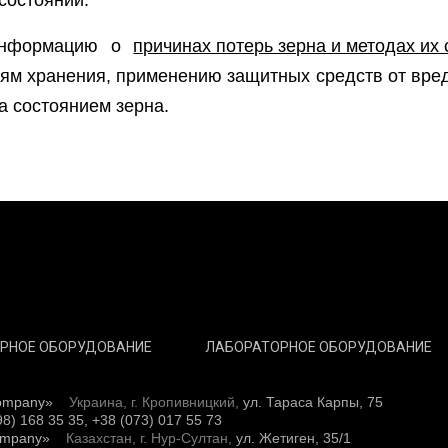
информацию о
причинах потерь зерна и методах их
м хранения, применению защитных средств от вреди
а состоянием зерна.
РНОЕ ОБОРУДОВАНИЕ
ЛАБОРАТОРНОЕ ОБОРУДОВАНИЕ
ompany»
Украина, г. Кропивницкий,
ул. Тараса Карпы, 75
98) 168 35 35, +38 (073) 017 55 73
ompany»
Казахстан, г. Нур-Султан,
ул. Жетиген, 35/1