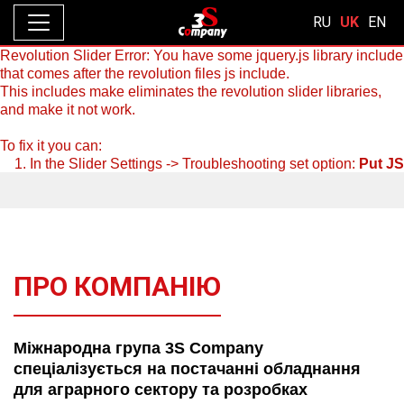
RU
UK
EN
Revolution Slider Error: You have some jquery.js library include
that comes after the revolution files js include.
This includes make eliminates the revolution slider libraries,
and make it not work.
To fix it you can:
1. In the Slider Settings -> Troubleshooting set option:
Put JS
Includes To Body
option to true.
2. Find the double jquery.js include and remove it.
ПРО КОМПАНІЮ
Міжнародна група 3S Company
спеціалізується на постачанні обладнання
для аграрного сектору та розробках