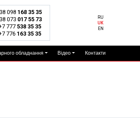
38 098
168 35 35
RU
38 073
017 55 73
UK
7 777
538 35 35
EN
7 776
163 35 35
арного обладнання
Відео
Контакти