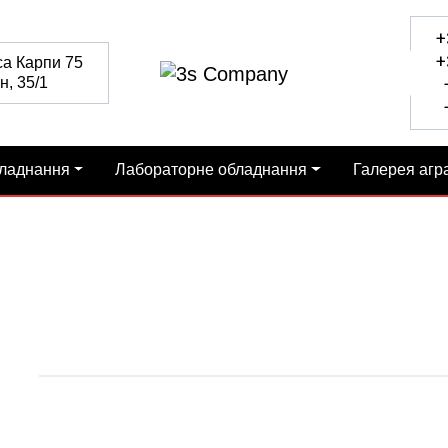
+
+
са Карпи 75
н, 35/1
+
+
бладнання
Лабораторне обладнання
Галерея агр