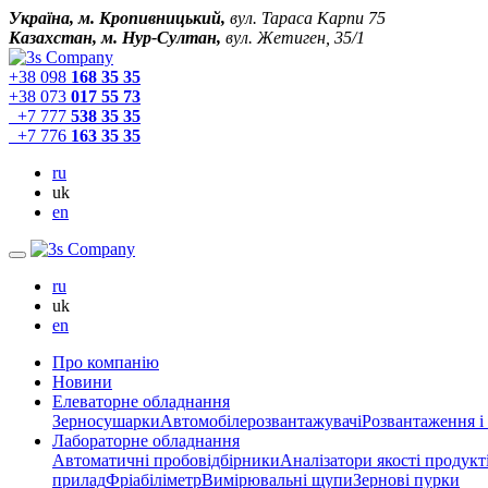
Україна, м. Кропивницький,
вул. Тараса Карпи 75
Казахстан, м. Нур-Султан,
вул. Жетиген, 35/1
+38 098
168 35 35
+38 073
017 55 73
+7 777
538 35 35
+7 776
163 35 35
ru
uk
en
ru
uk
en
Про компанію
Новини
Елеваторне обладнання
Зерносушарки
Автомобілерозвантажувачі
Розвантаження і
Лабораторне обладнання
Автоматичні пробовідбірники
Аналізатори якості продукт
прилад
Фріабіліметр
Вимірювальні щупи
Зернові пурки