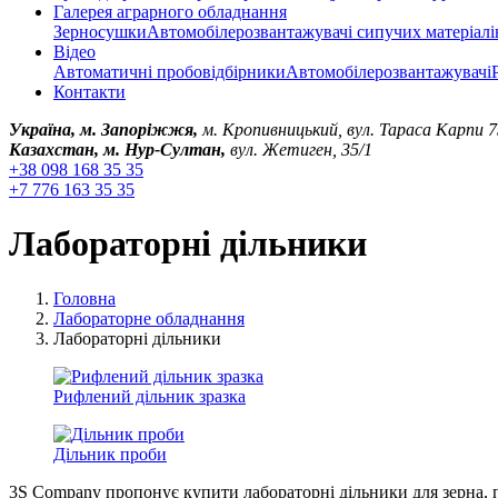
Галерея аграрного обладнання
Зерносушки
Автомобілерозвантажувачі сипучих матеріалі
Відео
Автоматичні пробовідбірники
Автомобілерозвантажувачі
Контакти
Україна, м. Запоріжжя,
м. Кропивницький, вул. Тараса Карпи 7
Казахстан, м. Нур-Султан,
вул. Жетиген, 35/1
+38 098 168 35 35
+7 776 163 35 35
Лабораторні дільники
Головна
Лабораторне обладнання
Лабораторні дільники
Рифлений дільник зразка
Дільник проби
3S Company пропонує купити лабораторні дільники для зерна, по