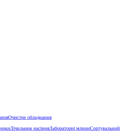
ання
Очистне обладнання
ьники
Лічильник насіння
Лабораторні млини
Сортувальний