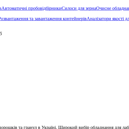
в
Автоматичні пробовідбірники
Силоси для зерна
Очисне обладна
Розвантаження та завантаження контейнерів
Аналізатори якості д
5
рошків та гранул в Україні. Широкий вибір обладнання для лабор