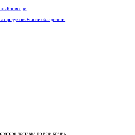
ння
Конвеєри
ля продуктів
Очисне обладнання
аторії доставка по всій країні.