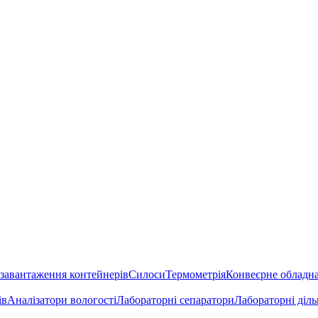
 завантаження контейнерів
Силоси
Термометрія
Конвеєрне обладн
ів
Аналізатори вологості
Лабораторні сепаратори
Лабораторні діл