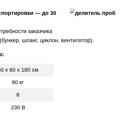
спортировки — до 30
требности заказчика
(бункер, шланг, циклон, вентилятор).
а:
60 х 60 х 180 см
80 кг
8
230 В