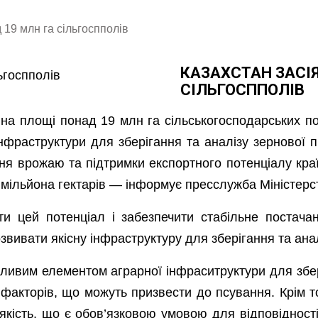
 19 млн га сільгоспполів
КАЗАХСТАН ЗАСІЯ
СІЛЬГОСППОЛІВ
на площі понад 19 млн га сільськогосподарських п
 інфраструктури для зберігання та аналізу зернової
я врожаю та підтримки експортного потенціалу кра
мільйона гектарів — інформує пресслужба Міністерст
 цей потенціал і забезпечити стабільне постачанн
звивати якісну інфраструктуру для зберігання та анал
жливим елементом аграрної інфраситруктури для збе
 факторів, що можуть призвести до псування. Крім т
якість, що є обов’язковою умовою для відповіднос