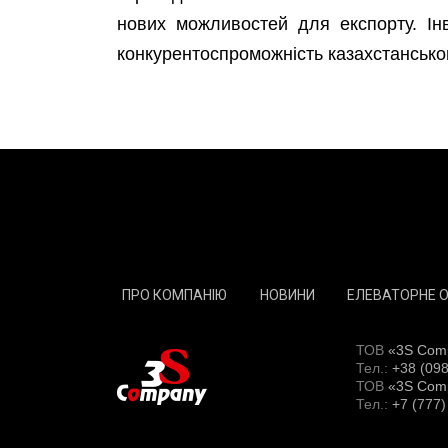
нових можливостей для експорту. Ін
конкурентоспроможність казахстанськог
ПРО КОМПАНІЮ
НОВИНИ
ЕЛЕВАТОРНЕ 
ТОВ
«3S Com
Тел.:
+38 (098
ТОВ
«3S Com
Тел.:
+7 (777)