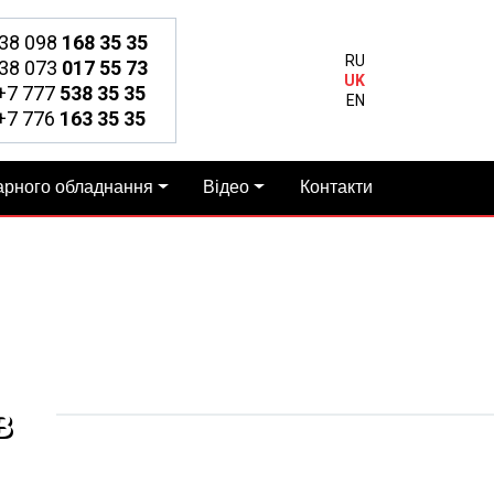
38 098
168 35 35
RU
38 073
017 55 73
UK
7 777
538 35 35
EN
7 776
163 35 35
арного обладнання
Відео
Контакти
В