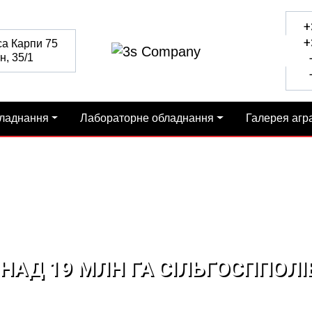
+
+
са Карпи 75
н, 35/1
+
+
бладнання
Лабораторне обладнання
Галерея агр
НАД 19 МЛН ГА СІЛЬГОСППОЛІ