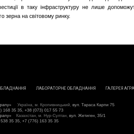
вестиції в таку інфраструктуру не лише допоможу
о зерна на світовому ринку.
ОБЛАДНАННЯ
ЛАБОРАТОРНЕ ОБЛАДНАННЯ
ГАЛЕРЕЯ АГР
pany»
Україна, м. Кропивницький,
вул. Тараса Карпи 75
) 168 35 35, +38 (073) 017 55 73
pany»
Казахстан, м. Нур-Султан,
вул. Жетиген, 35/1
 538 35 35, +7 (776) 163 35 35