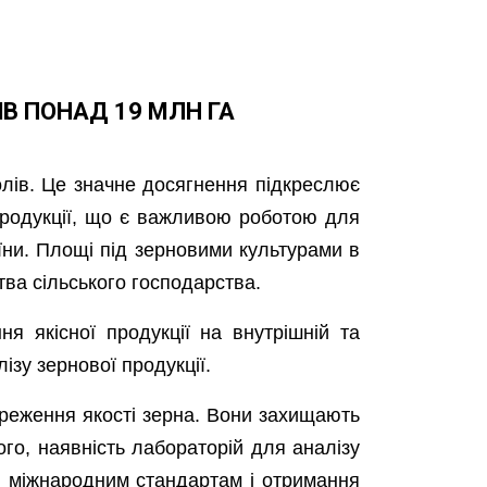
В ПОНАД 19 МЛН ГА
олів. Це значне досягнення підкреслює
 продукції, що є важливою роботою для
їни. Площі під зерновими культурами в
ва сільського господарства.
я якісної продукції на внутрішній та
ізу зернової продукції.
реження якості зерна. Вони захищають
ого, наявність лабораторій для аналізу
ті міжнародним стандартам і отримання