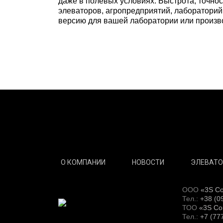
даже в полевых условиях. Быстрота, точно
элеваторов, агропредприятий, лабораторий
версию для вашей лаборатории или производ
О КОМПАНИИ
НОВОСТИ
ЭЛЕВАТО
ООО
«3S C
Тел.:
+38 (0
ТОО
«3S C
Тел.:
+7 (77