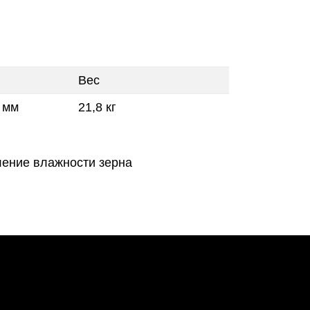
Вес
 мм
21,8 кг