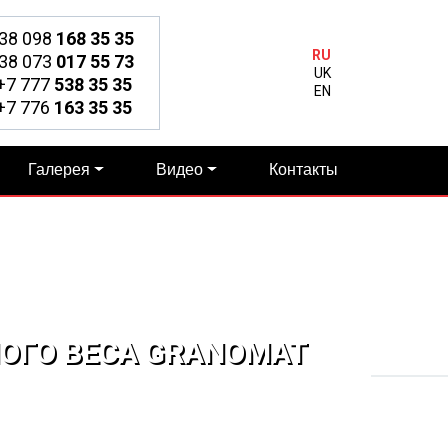
38 098
168 35 35
RU
38 073
017 55 73
UK
7 777
538 35 35
EN
7 776
163 35 35
Галерея
Видео
Контакты
ОГО ВЕСА GRANOMAT