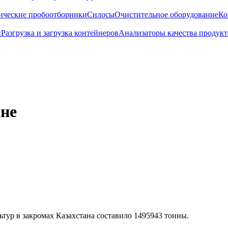
ические пробоотборники
Силосы
Очистительное оборудование
Ко
и
Разгрузка и загрузка контейнеров
Анализаторы качества продукт
ане
ьтур в закромах Казахстана составило 1495943 тонны.