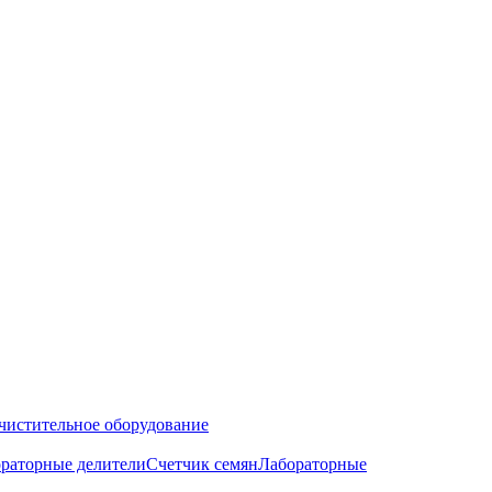
чистительное оборудование
раторные делители
Счетчик семян
Лабораторные