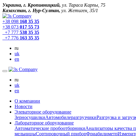
Украина, г. Кропивницкий,
ул. Тараса Карпы, 75
Казахстан, г. Нур-Султан,
ул. Жетиген, 35/1
+38 098
168 35 35
+38 073
017 55 73
+7 777
538 35 35
+7 776
163 35 35
ru
uk
en
ru
uk
en
О компании
Новости
Элеваторное оборудование
Зерносушилки
Автомобилеразгрузчики
Разгрузка и загруз
Лабораторное оборудование
Автоматические пробоотборники
Анализаторы качества 
мельницы
Сортировочный прибор
Фриабилиметр
Измерит