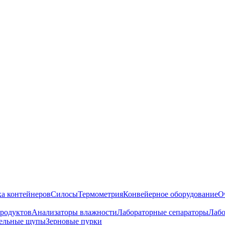
ка контейнеров
Силосы
Термометрия
Конвейерное оборудование
О
продуктов
Анализаторы влажности
Лабораторные сепараторы
Лабо
ельные щупы
Зерновые пурки