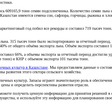
истики.
ось 609165,9 тонн семян подсолнечника. Количество семян льна 
Казахстан имеются семена сои, сафлора, горчицы, рыжика и хлоп
маркетинговый год побил все рекорды и составил 719 тысяч тонн
льна. 315 тысяч тонн было экспортировано за отчетный период,
40% от общего объёма экспорта льна. Объём экспорта составил 1
составил 66%, а объемы экспорта за отчетный период достигли 
и тонн) и КНР с объемом экспорта 101 тысяча тонн.
ичных культур в Казахстане
. Мы предоставляем данные о состоя
вы развития этого сектора сельского хозяйства.
личных культур. Запасы играют значительную роль в обеспечен
 цены и определить перспективы развития отрасли.
 сможете получить ценную информацию для принятия решений в с
щества, и используйте эту информацию для планирования своей