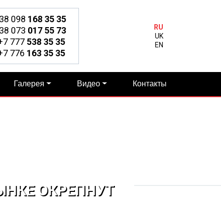
38 098
168 35 35
RU
38 073
017 55 73
UK
7 777
538 35 35
EN
7 776
163 35 35
Галерея
Видео
Контакты
ЫНКЕ ОКРЕПНУТ