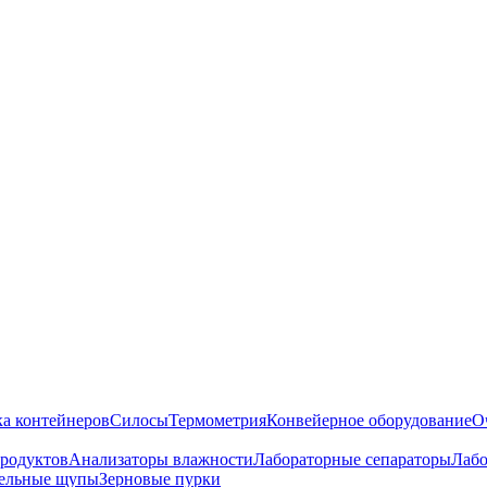
ка контейнеров
Силосы
Термометрия
Конвейерное оборудование
О
продуктов
Анализаторы влажности
Лабораторные сепараторы
Лабо
ельные щупы
Зерновые пурки