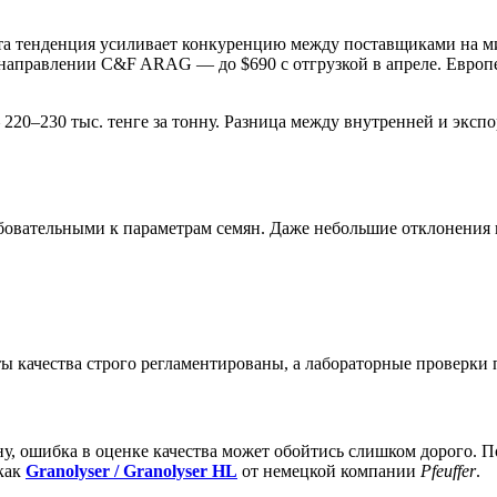
эта тенденция усиливает конкуренцию между поставщиками на м
на направлении C&F ARAG — до $690 с отгрузкой в апреле. Евро
 220–230 тыс. тенге за тонну. Разница между внутренней и эксп
ребовательными к параметрам семян. Даже небольшие отклонения 
ты качества строго регламентированы, а лабораторные проверки 
ну, ошибка в оценке качества может обойтись слишком дорого. П
 как
Granolyser / Granolyser HL
от немецкой компании
Pfeuffer
.