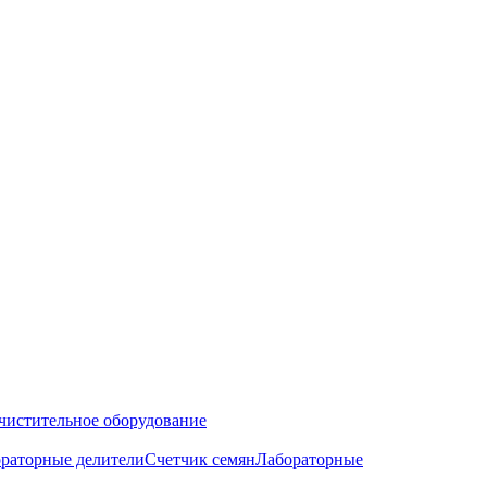
чистительное оборудование
раторные делители
Счетчик семян
Лабораторные