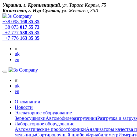
Украина, г. Кропивницкий,
ул. Тараса Карпы, 75
Казахстан, г. Нур-Султан,
ул. Жетиген, 35/1
+38 098
168 35 35
+38 073
017 55 73
+7 777
538 35 35
+7 776
163 35 35
ru
uk
en
ru
uk
en
О компании
Новости
Элеваторное оборудование
Зерносушилки
Автомобилеразгрузчики
Разгрузка и загруз
Лабораторное оборудование
Автоматические пробоотборники
Анализаторы качества 
мельницы
Сортировочный прибор
Фриабилиметр
Измерит