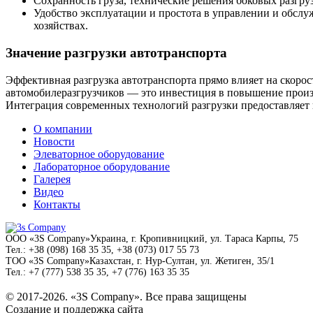
Сохранность груза, технические решения боковых разгру
Удобство эксплуатации и простота в управлении и обслу
хозяйствах.
Значение разгрузки автотранспорта
Эффективная разгрузка автотранспорта прямо влияет на скор
автомобилеразгрузчиков — это инвестиция в повышение произ
Интеграция современных технологий разгрузки предоставляет
О компании
Новости
Элеваторное оборудование
Лабораторное оборудование
Галерея
Видео
Контакты
ООО
«3S Company»
Украина, г. Кропивницкий,
ул. Тараса Карпы, 75
Тел.:
+38 (098) 168 35 35, +38 (073) 017 55 73
ТОО
«3S Company»
Казахстан, г. Нур-Султан,
ул. Жетиген, 35/1
Тел.:
+7 (777) 538 35 35, +7 (776) 163 35 35
© 2017-2026. «3S Company». Все права защищены
Создание и поддержка сайта