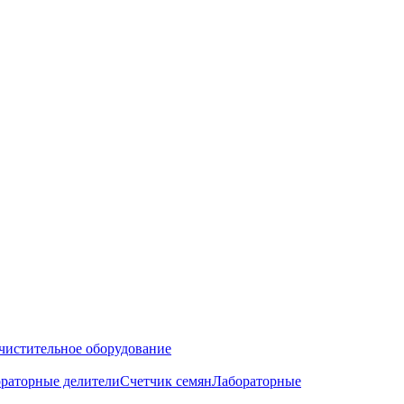
чистительное оборудование
раторные делители
Счетчик семян
Лабораторные