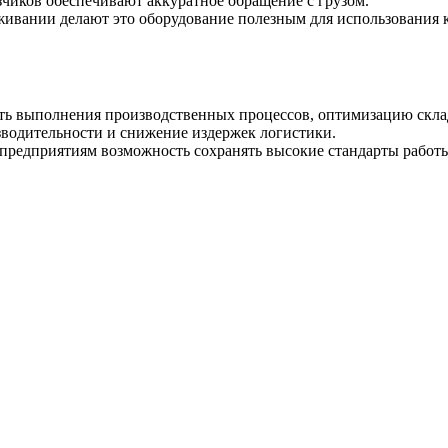
зчиков обеспечивают аккуратное обращение с грузом.
живании делают это оборудование полезным для использования к
ость выполнения производственных процессов, оптимизацию скл
водительности и снижение издержек логистики.
 предприятиям возможность сохранять высокие стандарты работ