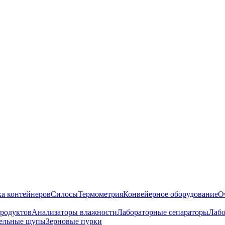
ка контейнеров
Силосы
Термометрия
Конвейерное оборудование
О
продуктов
Анализаторы влажности
Лабораторные сепараторы
Лабо
ельные щупы
Зерновые пурки