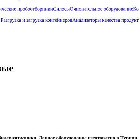
ические пробоотборники
Силосы
Очистительное оборудование
Ко
и
Разгрузка и загрузка контейнеров
Анализаторы качества продукт
вые
леразгрузчики. Данное оборудование изготовлено в Турции.