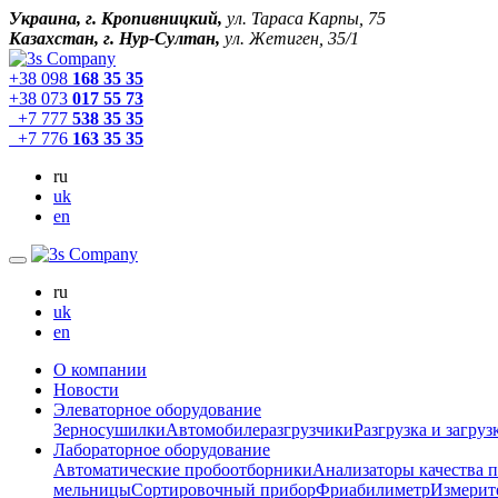
Украина, г. Кропивницкий,
ул. Тараса Карпы, 75
Казахстан, г. Нур-Султан,
ул. Жетиген, 35/1
+38 098
168 35 35
+38 073
017 55 73
+7 777
538 35 35
+7 776
163 35 35
ru
uk
en
ru
uk
en
О компании
Новости
Элеваторное оборудование
Зерносушилки
Автомобилеразгрузчики
Разгрузка и загруз
Лабораторное оборудование
Автоматические пробоотборники
Анализаторы качества 
мельницы
Сортировочный прибор
Фриабилиметр
Измерит